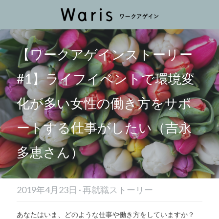
【ワークアゲインストーリー
#1】ライフイベントで環境変
化が多い女性の働き方をサポ
ートする仕事がしたい（吉永
多恵さん）
2019年4月23日
·
再就職ストーリー
あなたはいま、どのような仕事や働き方をしていますか？